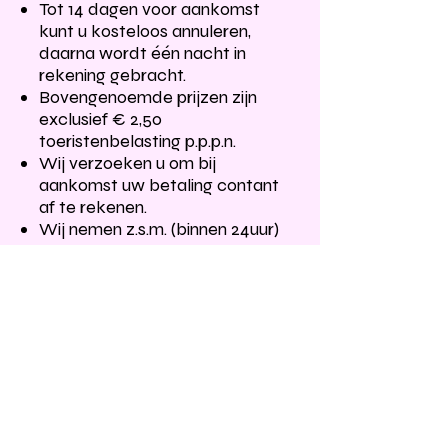
Tot 14 dagen voor aankomst
kunt u kosteloos annuleren,
daarna wordt één nacht in
rekening gebracht.
Bovengenoemde prijzen zijn
exclusief € 2,50
toeristenbelasting p.p.p.n.
Wij verzoeken u om bij
aankomst uw betaling contant
af te rekenen.
Wij nemen z.s.m. (binnen 24uur)
contact met u op om uw
reservering definitief te
bevestigen.
Controleer uw spam of u een
bericht van ons ontvangen
heeft.
Indien dat niet het geval
is, neem dan contact op met:
+31 (6)15879799